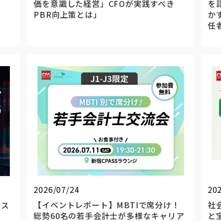
価を意識した経営」CFOが実践すべき
を
PBR向上策とは」
か
任
2026/07/24
20
【イベントレポート】MBTIで席分け！
社
ンス
総勢60名の若手会計士が多様なキャリア
と