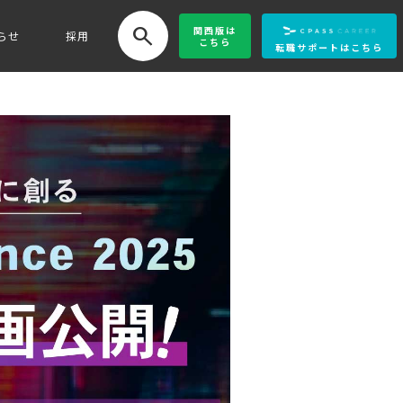
search
関西版
は
らせ
採用
こちら
転職サポートはこちら