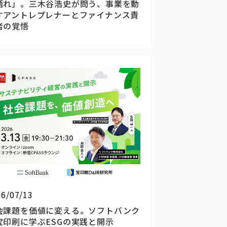
語れ」。三木谷浩史が問う、事業を動
すアントレプレナーとファイナンス責
者の覚悟
26/07/13
会課題を価値に変える。ソフトバンク
宝印刷に学ぶESGの実践と開示