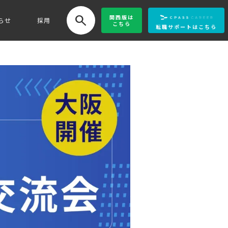
search
関西版
は
らせ
採用
こちら
転職サポートはこちら