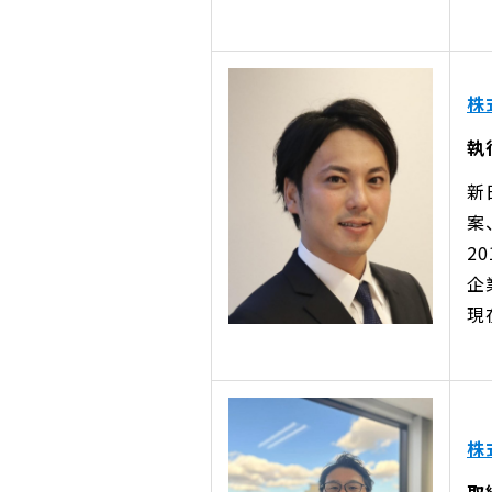
株
執
新
案
2
企
現
株