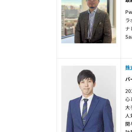
取
P
ラ
ナ
S
株
パ
2
心
大
人
関