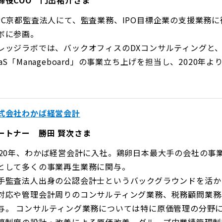
締役COO 門出祐介さま
wC京都監査法人にて、監査業務、IPO目標企業の支援業務に
ボに参画。
レッジラボでは、バックオフィスのDXコンサルティングと
aaS「Manageboard」の事業立ち上げを担当し、2020年
式会社わかば経営会計
ートナー 勝田 賢次さま
020年、わかば経営会計に入社。鶏卵日本最大手の会社の事
として多くの事業再生業務に関与。
手監査法人出身の公認会計士というバックグラウンドを活か
対応や管理会計周りのコンサルティング業務、税務顧問業務
与。 コンサルティング業務については特に原価管理の分野