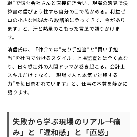
継”で悩む会社さんと直接向き合い、現場の感覚で決
算書の信ぴょう性すら自分の目で確かめる。利益ゼ
ロの小さなM&Aから段階的に登ってきて、今があり
ます」と、汗と熱量のこもった言葉で語りかけま
す。
清信氏は、「仲介では“売り手担当”と“買い手担
当”を社内で分けるスタイル。上場監査とは全く異な
り、日々想定外の人間ドラマが巻き起こる。会計士
スキルだけでなく、“現場で人と本気で対峙する
力”を毎日問われています」と、仕事の本質を静かに
語ります。
失敗から学ぶ現場のリアル――「痛
み」と「違和感」と「直感」