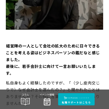
――経営陣の一人として会社の拡大のために日々できる
ことを考える姿はビジネスパーソンの鑑だなと感じ
ました。
最後に、若手会計士に向けて一言お願いいたしま
す。
私自身もよく経験したのですが、「（少し皮肉交じ
りで）なぜ会計士を選んだの？」と聞かれたことは
コラム
イベント情報
ありませんか？その時に言葉に詰まったことはあり
event_note
ませんか？
転職サポートはこちら