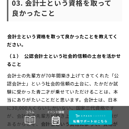
03. 会計士という資格を取って
良かったこと
――会計士という資格を取って良かったことを教えてく
ださい。
（１） 公認会計士という社会的信頼の土台を活かせ
ること
会計士の先輩方が70年間築き上げてきてくれた「公
認会計士」という社会的信頼の土台に、たかだか試
験に受かった青二才が乗せていただけることは、本
当にありがたいことだと思います。会計士は、日本
に30,000人くらいしかいない、国家三代資格です
コラム
イベント情報
が、会計士の先輩方が築き上げてきた社会的信頼が
event_note
転職サポートはこちら
あるからこそ、
会計士という資格によって、資格が