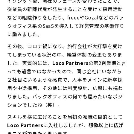
イグジット後、会社のフェーズが変わったことで、
従業員の新陳代謝が発生することを受けて採用活動
などの組織作りをしたり、freeeやGozalなどのバッ
クオフィス系のSaaSを導入して経営管理の基盤作り
に励みました。
その後、コロナ禍になり、旅行会社が大打撃を受け
てしまっている状況の中、経営体制の変更もありま
した。実質的には、
Loco Partners
の第2創業期と言
っても過言ではなかったので、同じ会社にいながら
２社目にいるような感覚で、人事をメインに新卒採
用や中途採用、その他には制度設計、広報にも携わ
りました。バックオフィスの何でも屋みたいなポジ
ションでしたね（笑）。
スキルを横に広げることを当初の転職の目的として
Loco Partners
に入社しましたが、
想像以上に広げ
ることができた
と思います。