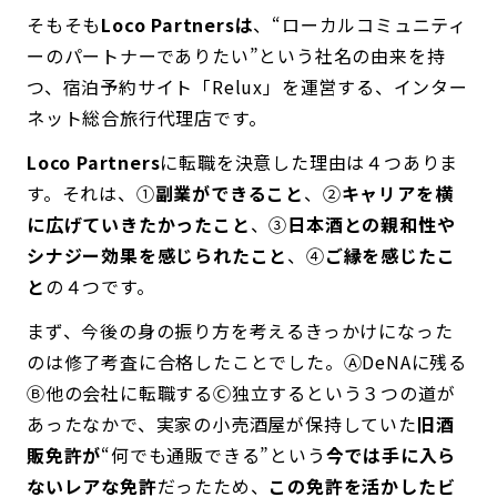
そもそも
Loco Partnersは
、“ローカルコミュニティ
ーのパートナーでありたい”という社名の由来を持
つ、宿泊予約サイト「Relux」を運営する、インター
ネット総合旅行代理店です。
Loco Partners
に転職を決意した理由は４つありま
す。それは、①
副業ができること
、②
キャリアを横
に広げていきたかったこと
、③
日本酒との親和性や
シナジー効果を感じられたこと
、④
ご縁を感じたこ
と
の４つです。
まず、今後の身の振り方を考えるきっかけになった
のは修了考査に合格したことでした。ⒶDeNAに残る
Ⓑ他の会社に転職するⒸ独立するという３つの道が
あったなかで、実家の小売酒屋が保持していた
旧酒
販免許が
“何でも通販できる”という
今では手に入ら
ないレアな免許
だったため、
この免許を活かしたビ