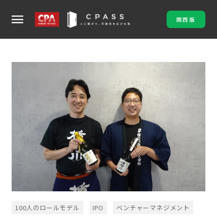
menu
関西版
100人のロールモデル
IPO
ベンチャーマネジメント