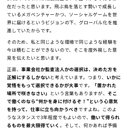
在だったと思います。飛ぶ鳥を落とす勢いで成長し
ているメガベンチャーかつ、ソーシャルゲームを世
界に届けるというビジョンの下、グローバル化を推
進していたからです。
そのため、私と同じような環境で同じような経験を
今は積むことができないので、そこを度外視した意
見を伝えたいと思います。
正直、
事業会社か監査法人かの選択は、決めた方を
正解にするしかない
と考えています。つまり、
いかに
覚悟をもって選択できるかが大事
です。
「置かれた
場所で咲きなさい」
という言葉もありますが、
そこ
で働くのなら“何かを身に付けるぞ！”という心意気
を持って、仕事に立ち向かうべき
ですよね。このよ
うなスタンスで3年程度でもよいので、
働いて得られ
るものを最大限得ていく
。そして、何かあれば予備