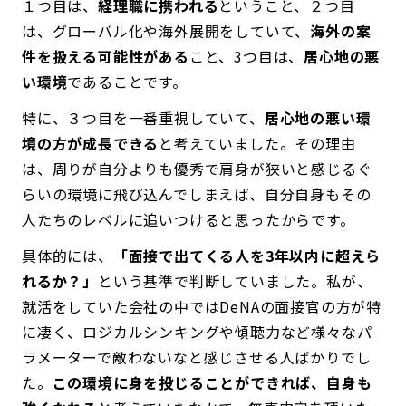
１つ目は、
経理職に携われる
ということ、２つ目
は、グローバル化や海外展開をしていて、
海外の案
件を扱える可能性がある
こと、3つ目は、
居心地の悪
い環境
であることです。
特に、３つ目を一番重視していて、
居心地の悪い環
境の方が成長できる
と考えていました。その理由
は、周りが自分よりも優秀で肩身が狭いと感じるぐ
らいの環境に飛び込んでしまえば、自分自身もその
人たちのレベルに追いつけると思ったからです。
具体的には、
「面接で出てくる人を3年以内に超えら
れるか？」
という基準で判断していました。私が、
就活をしていた会社の中ではDeNAの面接官の方が特
に凄く、ロジカルシンキングや傾聴力など様々なパ
ラメーターで敵わないなと感じさせる人ばかりでし
た。
この環境に身を投じることができれば、自身も