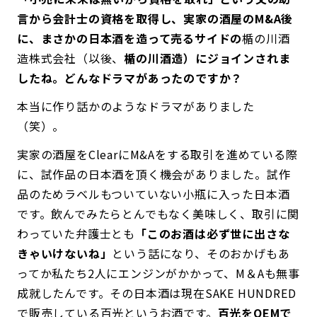
言から会計士の資格を取得し、実家の酒屋のM&A後
に、まさかの日本酒を造って売るサイドの
楯の川酒
造株式会社（以後、
楯の川酒造）にジョインされま
したね。どんなドラマがあったのですか？
本当に作り話かのようなドラマがありました
（笑）。
実家の酒屋をClearにM&Aをする取引を進めている際
に、試作品の日本酒を頂く機会がありました。試作
品のためラベルもついていない小瓶に入った日本酒
です。飲んでみたらとんでもなく美味しく、取引に関
わっていた弁護士とも
「このお酒は必ず世に出さな
きゃいけないね」
という話になり、そのおかげもあ
ってか私たち2人にエンジンがかかって、M＆Aも無事
成就したんです。その日本酒は現在SAKE HUNDRED
で販売している百光というお酒です。
百光をOEMで