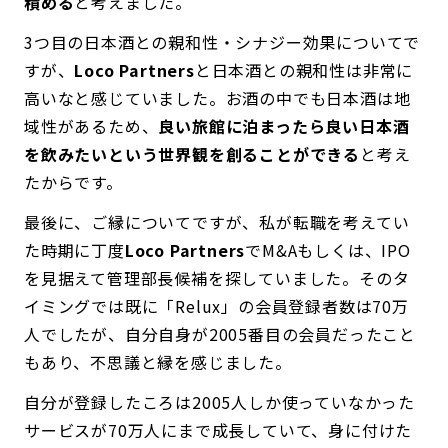
積める
と考えました。
3つ目の日本酒との親和性・シナジー効果についてで
すが、
Loco Partners
と日本酒との親和性は非常に
高いなと感じていました。お酒の中でも日本酒は地
域性があるため、
良い旅館に泊まったら良い日本酒
を飲みたいという世界観を創ることができる
と考え
たからです。
最後に、ご縁についてですが、私が転職を考えてい
た時期に丁度
Loco Partners
でM&Aもしくは、IPO
を見据えて管理部長候補を探していました。そのタ
イミングでは既に「Relux」の会員登録者数は70万
人でしたが、自分自身が2005番目の会員だったこと
もあり、不思議と縁を感じました。
自分が登録したころは2005人しか使っていなかった
サービスが70万人にまで成長していて、身に付けた