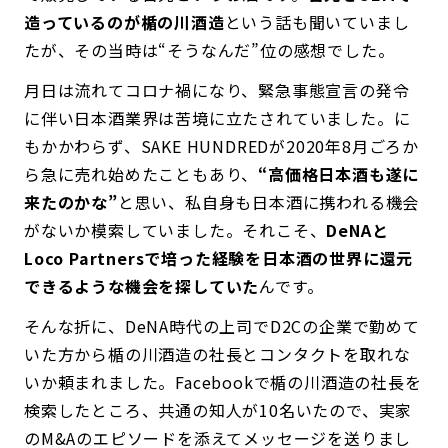
造っているのが楯の川酒造
という話も聞いていまし
たが、その当時は“そうなんだ”位の感想でした。
月日は流れてコロナ禍になり、緊急事態宣言の発令
に伴い日本酒業界は苦境に立たされていました。に
もかかわらず、SAKE HUNDREDが2020年8月ごろか
ら急に売れ始めたこともあり、
“高価格日本酒も遂に
来たのかな”
と思い、私自身も日本酒に携われる機会
がないか模索していました。それこそ、
DeNAと
Loco Partnersで培った経験を日本酒の世界に還元
できるような機会を探していた
んです。
そんな折に、DeNA時代の上司でD2Cの企業で勤めて
いた方から楯の川酒造の社長とコンタクトを取れな
いか頼まれました。Facebookで楯の川酒造の社長を
検索したところ、共通の知人が10名いたので、実家
のM&Aのエピソードを添えてメッセージを送りまし