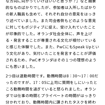
な方向に向かっていけばいいと思うか？」など抽象
的なものばかりでしたが、参加者は入所したばかり
の新人職員も含めて、それぞれ自分の意見をはっき
り述べていました。また司会者側もどのような意見
に対してもポジティブに捉え、受け入れていたこと
が印象的でした。オランダ社会全体に、声を上げ
る・発言することが尊重される文化が根付いている
と感じた体験でした。また、PwCにもSpeak Upとい
う文化があり、気付いたことを発言することが評価
されるため、PwCオランダはその１つの理想のよう
にも思いました。
2つ目は退勤時間です。勤務時間は8：30〜17：00だ
ったのですが、17：05に上司に質問をしにいったと
ころ勤務時間を過ぎていると怒られました。オラン
ダでは仕事の時間とプライベートの時間がはっきり
分かれており、勤務時間内に課されたタスクを終わ