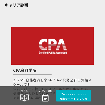
キャリア診断
CPA会計学院
2025年合格者占有率66.7％の公認会計士資格ス
クールです。
公認会計士に特化したスクールだから実現できる、
コラム
イベント情報
受講生一人ひとりに向き合う万全のサポート体制
event_note
で最短合格に導きます。
転職サポートはこちら