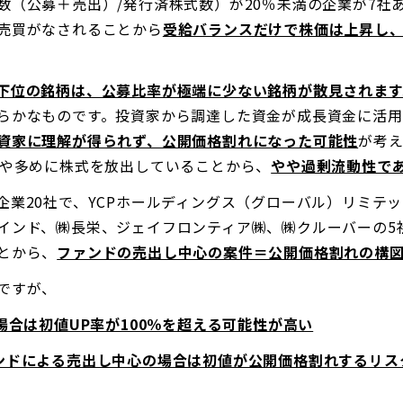
数（公募＋売出）/発行済株式数）が20％未満の企業が7社
売買がなされることから
受給バランスだけで株価は上昇し、
下位の銘柄は、公募比率が極端に少ない銘柄が散見されます
らかなものです。投資家から調達した資金が成長資金に活
資家に理解が得られず、公開価格割れになった可能性
が考
やや多めに株式を放出していることから、
やや過剰流動性で
企業20社で、YCPホールディングス（グローバル）リミテ
インド、㈱長栄、ジェイフロンティア㈱、㈱クルーバーの5
とから、
ファンドの売出し中心の案件＝公開価格割れの構
ですが、
場合は初値UP率が100％を超える可能性が高い
ンドによる売出し中心の場合は初値が公開価格割れするリス