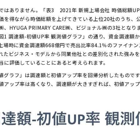
はありません。「表3 2021年 新規上場会社 時価総額
価を得ながら時価総額を上げてきている上位20社のうち、
HYUGA PRIMARY CARE㈱、ビジョナル㈱の3社となり
1 調達額-初値UP率 観測値グラフ」の通り、資金調達額
場時に資金調達額668億円で売出比率84.1％のファイナン
れたビジネス・モデルから同業他社との差別化された強み
当に評価していることにあると考えられます。
観測値グラフ」は調達額と初値アップ率を回帰分析したものです
値アップ率は高くなり、調達額が大きすぎれば、初値アッ