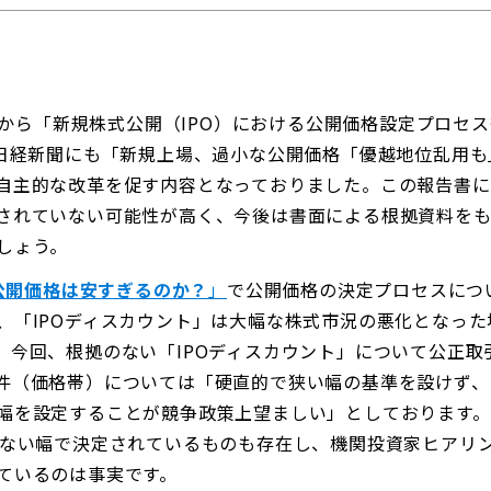
員会から「新規株式公開（IPO）における公開価格設定プロ
の日経新聞にも「新規上場、過小な公開価格「優越地位乱用
自主的な改革を促す内容となっておりました。この報告書
されていない可能性が高く、今後は書面による根拠資料を
しょう。
の公開価格は安すぎるのか？
」
で公開価格の決定プロセスにつ
、「IPOディスカウント」は大幅な株式市況の悪化となっ
。今回、根拠のない「IPOディスカウント」について公正取
件（価格帯）については「硬直的で狭い幅の基準を設けず、
幅を設定することが競争政策上望ましい」としております
のない幅で決定されているものも存在し、機関投資家ヒアリン
ているのは事実です。