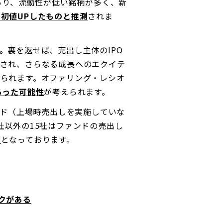
あり、流動性が低い銘柄が多く、新
初値UPしたものと推測
されま
。
裏を返せば、売出し主体のIPO
用され、さらなる成長へのエクイテ
えられます。オファリング・レシオ
あった可能性
が考えられます。
ッド（上場時売出しを実施していな
社以外の15社はファンドの売出し
図
となっております。
クがある