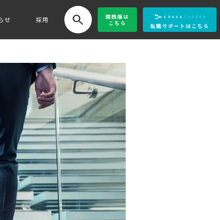
search
関西版
は
らせ
採用
こちら
転職サポートはこちら