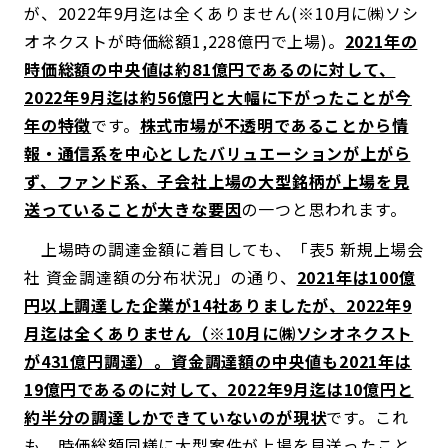
が、2022年9月迄は全くありません(※10月に㈱ソシ
オネクストが時価総額1,228億円で上場)。
2021年の
時価総額の中央値は約81億円であるのに対して、
2022年9月迄は約56億円と大幅に下がったことが今
年の特徴
です。
株式市場が不透明であることから情
報・通信系を中心としたバリュエーションが上がら
ず、ファンド系、子会社上場の大型銘柄が上場を見
送っていることが大きな要因
の一つと思われます。
上場時の調達金額に着目しても、「表5 新規上場会
社 資金調達額の分布状況」の通り、
2021年は100億
円以上調達した企業が14社ありましたが、2022年9
月迄は全くありません（※10月に㈱ソシオネクスト
が431億円調達）。資金調達額の中央値も2021年は
19億円であるのに対して、2022年9月迄は10億円と
約半分の調達しかできていないのが現状
です。これ
も、時価総額同様に大型案件が上場を見送ったこと