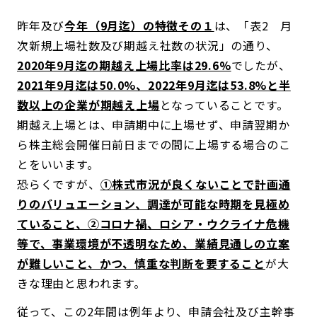
昨年及び
今年（9月迄）の特徴その１
は、「表2 月
次新規上場社数及び期越え社数の状況」の通り、
2020年9月迄の期越え上場比率は29.6%
でしたが、
2021年9月迄は50.0%、2022年9月迄は53.8%と半
数以上の企業が期越え上場
となっていることです。
期越え上場とは、申請期中に上場せず、申請翌期か
ら株主総会開催日前日までの間に上場する場合のこ
とをいいます。
恐らくですが、
①株式市況が良くないことで計画通
りのバリュエーション、調達が可能な時期を見極め
ていること、②コロナ禍、ロシア・ウクライナ危機
等で、事業環境が不透明なため、業績見通しの立案
が難しいこと、かつ、慎重な判断を要すること
が大
きな理由と思われます。
従って、この2年間は例年より、申請会社及び主幹事