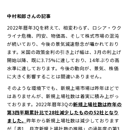
中村和郎さんの記事
2022年暦年3Qを終えて、相変わらず、ロシア・ウク
ライナ危機、円安、物価高、そして株式市場の混沌
が続いており、今後の景気減速懸念が囁かれており
ます。米国の政策金利の引き上げ幅は、3月の利上げ
開始以降、既に3.75%に達しており、14年ぶりの高
水準に達しております。今後の動向が、景気、株価
に大きく影響することは間違いありません。
そのような環境下でも、新規上場市場は昨年ほどで
はありませんが、新規上場社数は着実に積み上がっ
ております。2022年暦年3Qの
新規上場社数は昨年の
第3四半期累計比で28社減少したものの52社となり
ました。
昨年から新規上場社数は減少しております
が「表1 月次新規上場社数の推移」の過年度の第3