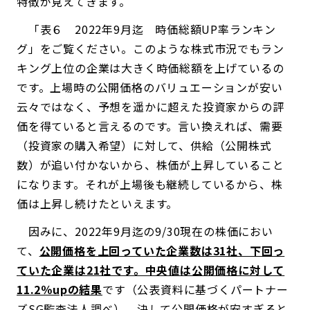
特徴が見えてきます。
「表６ 2022年9月迄 時価総額UP率ランキン
グ」をご覧ください。このような株式市況でもラン
キング上位の企業は大きく時価総額を上げているの
です。上場時の公開価格のバリュエーションが安い
云々ではなく、予想を遥かに超えた投資家からの評
価を得ていると言えるのです。言い換えれば、需要
（投資家の購入希望）に対して、供給（公開株式
数）が追い付かないから、株価が上昇していること
になります。それが上場後も継続しているから、株
価は上昇し続けたといえます。
因みに、2022年9月迄の9/30現在の株価におい
て、
公開価格を上回っていた企業数は31社、下回っ
ていた企業は21社です。中央値は公開価格に対して
11.2％upの結果
です（公表資料に基づくパートナー
ズSG監査法人調べ）。決して公開価格が安すぎると