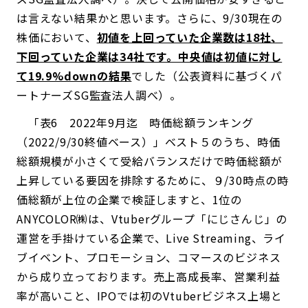
は言えない結果かと思います。さらに、9/30現在の
株価において、
初値を上回っていた企業数は18社、
下回っていた企業は34社です。中央値は初値に対し
て19.9%downの結果
でした（公表資料に基づくパ
ートナーズSG監査法人調べ）。
「表6 2022年9月迄 時価総額ランキング
（2022/9/30終値ベース）」ベスト５のうち、時価
総額規模が小さくて受給バランスだけで時価総額が
上昇している要因を排除するために、９/30時点の時
価総額が上位の企業で検証しますと、1位の
ANYCOLOR㈱は、Vtuberグループ「にじさんじ」の
運営を手掛けている企業で、Live Streaming、ライ
ブイベント、プロモーション、コマースのビジネス
から成り立っております。売上高成長率、営業利益
率が高いこと、IPOでは初のVtuberビジネス上場と