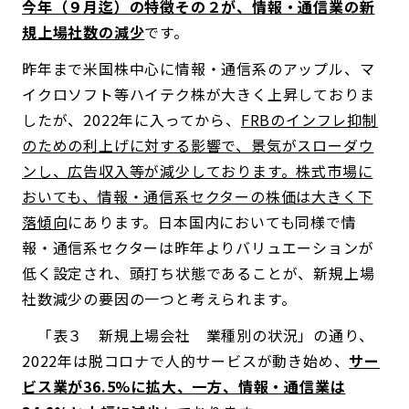
今年（９月迄）の特徴その２が、情報・通信業の新
規上場社数の減少
です。
昨年まで米国株中心に情報・通信系のアップル、マ
イクロソフト等ハイテク株が大きく上昇しておりま
したが、2022年に入ってから、
FRBのインフレ抑制
のための利上げに対する影響で、景気がスローダウ
ンし、広告収入等が減少しております。株式市場に
おいても、情報・通信系セクターの株価は大きく下
落傾向
にあります。日本国内においても同様で情
報・通信系セクターは昨年よりバリュエーションが
低く設定され、頭打ち状態であることが、新規上場
社数減少の要因の一つと考えられます。
「表３ 新規上場会社 業種別の状況」の通り、
2022年は脱コロナで人的サービスが動き始め、
サー
ビス業が36.5%に拡大、一方、情報・通信業は