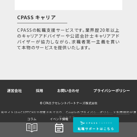
CPASS キャリア
CPASSの転職支援サービスです。業界歴20年以上
のキャリアアドバイザーや公認会計士キャリアアド
バイザーが協力しながら、求職者第一主義を貫い
て本物のサービスを提供いたします。
運営会社
採用
お問い合わせ
プライバシーポリシー
© CPAエクセレントパートナーズ株式会社
当サイトはreCAPTCHAで保護されており、Googleの
プライバシーポリシー
と
利用規約
が適
用されます。
コラム
イベント情報
event_note
転職サポートはこちら