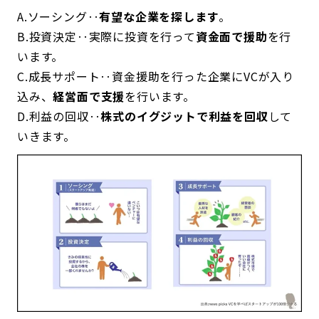
A.ソーシング‥
有望な企業を探します
。
B.投資決定‥実際に投資を行って
資金面で援助
を行
います。
C.成長サポート‥資金援助を行った企業にVCが入り
込み、
経営面で支援
を行います。
D.利益の回収‥
株式のイグジットで利益を回収
して
いきます。