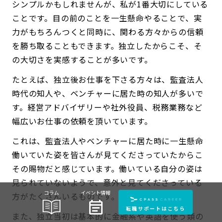
シンプルかもしれませんが、私が1番大切にしている
ことです。目の前のことを一生懸命やることで、実
力がもちろんつくと同時に、関わる方々からの信頼
を勝ち取ることもできます。独立したからこそ、そ
の大切さを実感することが多いです。
たとえば、独立後お仕事を下さる方々は、監査法人
時代の知人や、ベンチャーに居た時の知人が多いで
す。経営アドバイザリーや社外役員、税務業務など
幅広いお仕事の依頼を頂いています。
これは、監査法人やベンチャーに居た時に一生懸命
働いていた姿を皆さんが見てくださっていたからこ
その賜物だと感じています。働いている自分の姿は
見られていないようで、意外と見てくださっている
コラム
イベント情報
方がたくさんいるものです。
event_note
転職サポートはこちら
また、独立当初は基本的に金融系や英語を使う類の