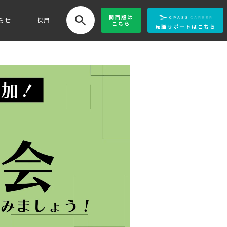
search
関西版
は
らせ
採用
こちら
転職サポートはこちら