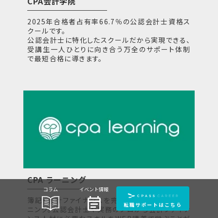
CPA会計学院
2025年合格者占有率66.7％の公認会計士資格ス
クールです。
公認会計士に特化したスクールだから実現できる、
受講生一人ひとりに向き合う万全のサポート体制
で最短合格に導きます。
CPA ラーニング
コラム
イベント情報
event_note
簿記・会計ファイナンスを完全無料で学べるeラー
転職サポートはこちら
ニング。公認会計士や実務のプロから会計ファイナ