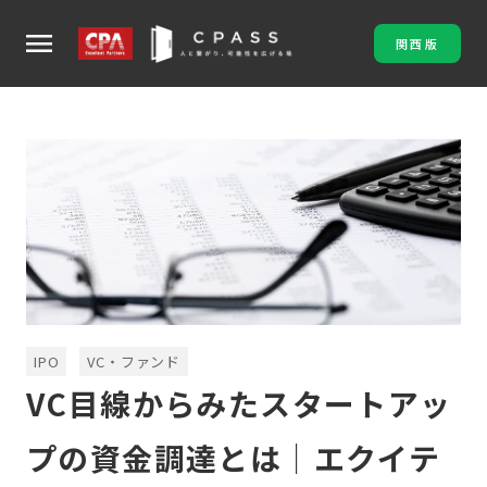
menu
関西版
IPO
VC・ファンド
VC目線からみたスタートアッ
プの資金調達とは｜エクイテ