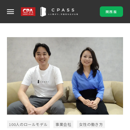
menu
関西版
100人のロールモデル
事業会社
女性の働き方