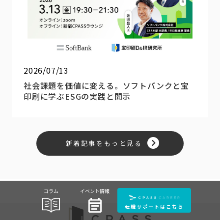
2026/07/13
社会課題を価値に変える。ソフトバンクと宝
印刷に学ぶESGの実践と開示
新着記事をもっと見る
コラム
イベント情報
event_note
転職サポートはこちら