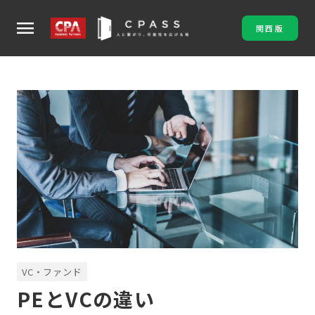
menu
関西版
VC・ファンド
PEとVCの違い