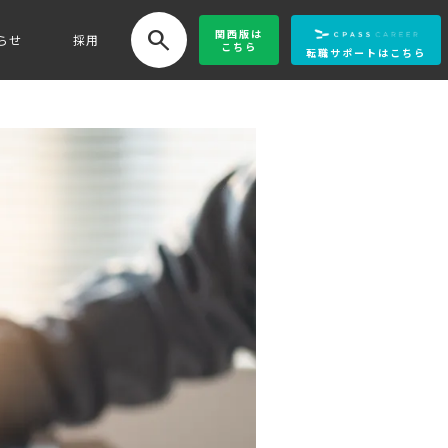
search
関西版
は
らせ
採用
こちら
転職サポートはこちら