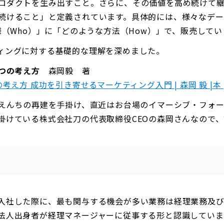
ロダクトを生み出すこと。さらに、その価値を高め続けて
続けること」と定義されています。具体的には、様々なデ
様（Who）」に「どのような方法（How）」で、販売して
ィングに対する基礎的な理解を深めました。
一つの考え方
森岡毅 著
方 成功を引き寄せるマーケティング入門 | 森岡 毅 |本 | 通
うえんちの再建を手掛け、直近はお台場のイマーシブ・フォ
掛けている株式会社刀の代表取締役CEOの森岡さんなので
入社した際に、最も関与する機会が多い業務は経理業務及び
法人出身者が経理マネージャーに従事する形と認識していま