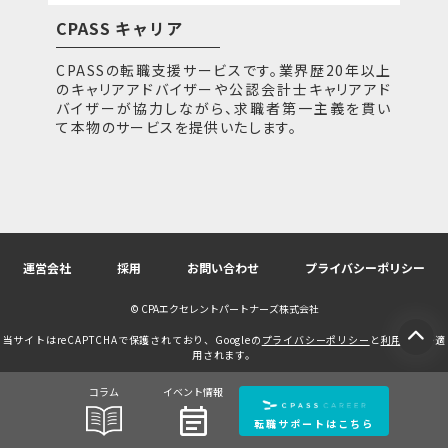
CPASS キャリア
CPASSの転職支援サービスです。業界歴20年以上
のキャリアアドバイザーや公認会計士キャリアアド
バイザーが協力しながら、求職者第一主義を貫い
て本物のサービスを提供いたします。
運営会社
採用
お問い合わせ
プライバシーポリシー
© CPAエクセレントパートナーズ株式会社
当サイトはreCAPTCHAで保護されており、Googleの
プライバシーポリシー
と
利用規約
が適
用されます。
コラム
イベント情報
event_note
転職サポートはこちら