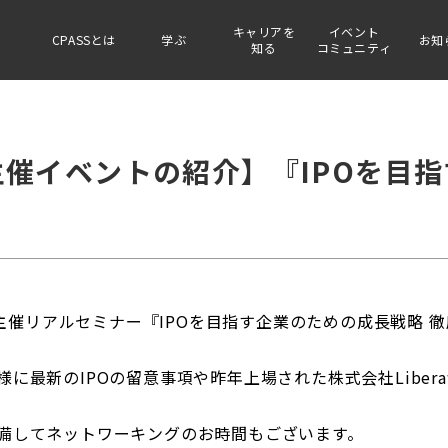
キャリアを
イベント
CPASSとは
学ぶ
お知
知る
コミュニティ
主催イベントの紹介】『IPOを目
証券主催リアルセミナー『IPOを目指す企業のための成長戦略 
最新のIPOの留意事項や昨年上場された株式会社Liberaw
備してネットワーキングのお時間もございます。