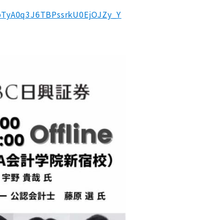
HRbTyA0q3J6TBPssrkU0EjOJZy_Y