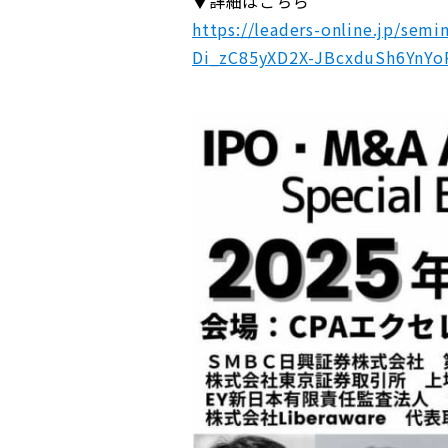
▼詳細はこちら
https://leaders-online.jp/s
Di_zC85yXD2X-JBcxduSh6YnY