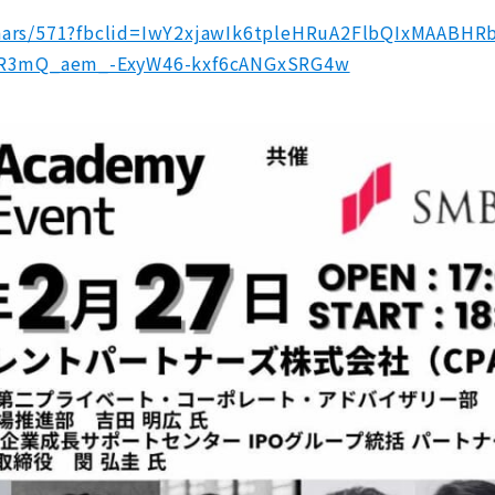
eminars/571?fbclid=IwY2xjawIk6tpleHRuA2FlbQIxMAAB
oR3mQ_aem_-ExyW46-kxf6cANGxSRG4w