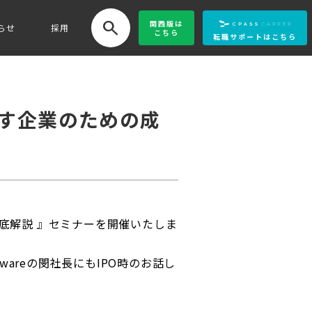
search
関西版
は
らせ
採用
こちら
転職サポートはこちら
指す企業のための成
徹底解説 』セミナーを開催いたしま
areの閔社長にもIPO時のお話し