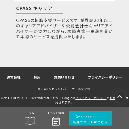
CPASS キャリア
CPASSの転職支援サービスです。業界歴20年以上
のキャリアアドバイザーや公認会計士キャリアアド
バイザーが協力しながら、求職者第一主義を貫い
て本物のサービスを提供いたします。
運営会社
採用
お問い合わせ
プライバシーポリシー
© CPAエクセレントパートナーズ株式会社
当サイトはreCAPTCHAで保護されており、Googleの
プライバシーポリシー
と
利用規約
が適
用されます。
コラム
イベント情報
event_note
転職サポートはこちら