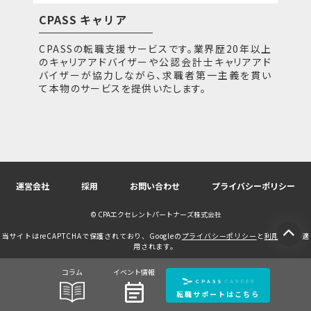
CPASS キャリア
CPASSの転職支援サービスです。業界歴20年以上
のキャリアアドバイザーや公認会計士キャリアアド
バイザーが協力しながら、求職者第一主義を貫い
て本物のサービスを提供いたします。
運営会社
採用
お問い合わせ
プライバシーポリシー
© CPAエクセレントパートナーズ株式会社
当サイトはreCAPTCHAで保護されており、Googleの
プライバシーポリシー
と
利用規約
が適
用されます。
コラム
イベント情報
event_note
転職サポートはこちら