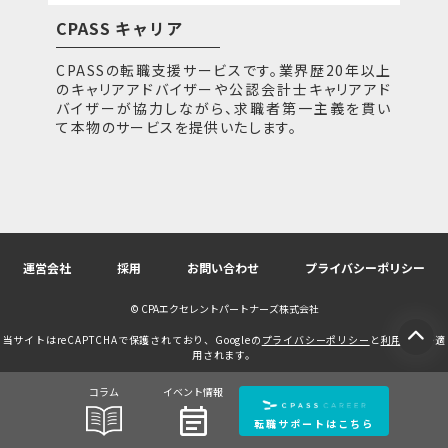
CPASS キャリア
CPASSの転職支援サービスです。業界歴20年以上
のキャリアアドバイザーや公認会計士キャリアアド
バイザーが協力しながら、求職者第一主義を貫い
て本物のサービスを提供いたします。
運営会社
採用
お問い合わせ
プライバシーポリシー
© CPAエクセレントパートナーズ株式会社
当サイトはreCAPTCHAで保護されており、Googleの
プライバシーポリシー
と
利用規約
が適
用されます。
コラム
イベント情報
event_note
転職サポートはこちら