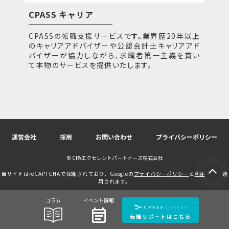
CPASS キャリア
CPASSの転職支援サービスです。業界歴20年以上
のキャリアアドバイザーや公認会計士キャリアアド
バイザーが協力しながら、求職者第一主義を貫い
て本物のサービスを提供いたします。
運営会社
採用
お問い合わせ
プライバシーポリシー
© CPAエクセレントパートナーズ株式会社
当サイトはreCAPTCHAで保護されており、Googleの
プライバシーポリシー
と
利用規約
が適
用されます。
コラム
イベント情報
event_note
転職サポートはこちら