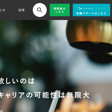
search
関西版
は
らせ
採用
こちら
転職サポートはこちら