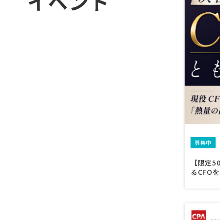
イベント
募集中
【限定5
るCFO