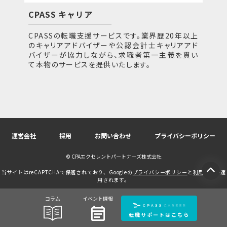
CPASS キャリア
CPASSの転職支援サービスです。業界歴20年以上
のキャリアアドバイザーや公認会計士キャリアアド
バイザーが協力しながら、求職者第一主義を貫い
て本物のサービスを提供いたします。
運営会社
採用
お問い合わせ
プライバシーポリシー
© CPAエクセレントパートナーズ株式会社
当サイトはreCAPTCHAで保護されており、Googleの
プライバシーポリシー
と
利用規約
が適
用されます。
コラム
イベント情報
event_note
転職サポートはこちら