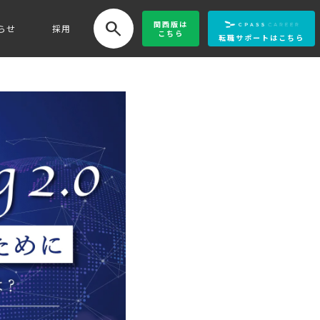
search
関西版
は
らせ
採用
こちら
転職サポートはこちら