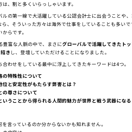
方は、割と多くいらっしゃいます。
バルの第一線で大活躍している公認会計士に出会うことや、
なら、そういった方々は海外で仕事をしていることも多いで
いからです。
える豊富な人脈の中で、まさに
グローバルで活躍してきたトッ
お招き
し、登壇していただけることになりました。
ち合わせをしている最中に浮上してきたキーワードは4つ。
格の特殊性について
地位と安定性がもたらす弊害とは？
との尊さについて
ということから得られる人間的魅力が世界と戦う武器になる
何を言っているのか分からないかも知れません。