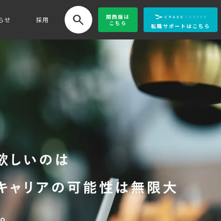
search
関西版
は
らせ
採用
こちら
転職サポートはこちら