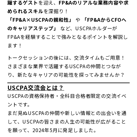
躍するゲスト
を迎え、
FP&Aのリアルな業務内容や求
められるスキル
を深掘り！
「FP&A×USCPAの親和性」
や
「FP&AからCFOへ
のキャリアステップ」
など、USCPAホルダーが
FP&Aを経験することで強みとなるポイントを解説し
ます！
トークセッションの後には、交流タイムもご用意！
さまざまな業界で活躍するUSCPAの仲間とつなが
り、新たなキャリアの可能性を探ってみませんか？
USCPA交流会とは？
USCPAの資格保持者・全科目合格者限定の交流イベ
ントです。
まだ見ぬUSCPAの仲間や新しい情報との出会いを通
して、USCPAの皆さまの人生の可能性が広がること
を願って、2024年5月に発足しました。