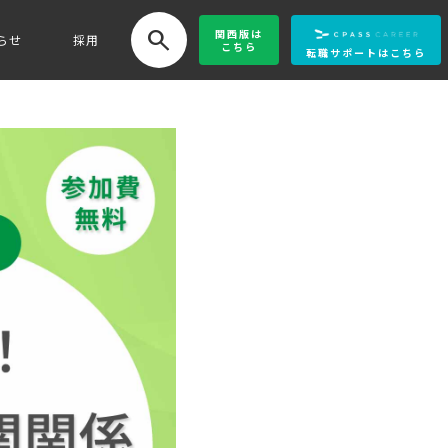
search
関西版
は
らせ
採用
こちら
転職サポートはこちら