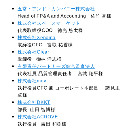
五常・アンド・カンパニー株式会社
Head of FP&A and Accounting 佐竹 亮様
株式会社スペースマーケット
代表取締役COO 徳光 悠太様
株式会社Xenoma
取締役CFO 富取 祐香様
株式会社Clear
取締役 御林 洋志様
有限責任パートナーズ綜合監査法人
代表社員 品質管理責任者 宮城 翔平様
株式会社mov
執行役員CFO 兼 コーポレート本部長 諸見里
卓様
株式会社DKKT
部長 山田 智博様
株式会社ACROVE
執行役員 吉田 和樹様