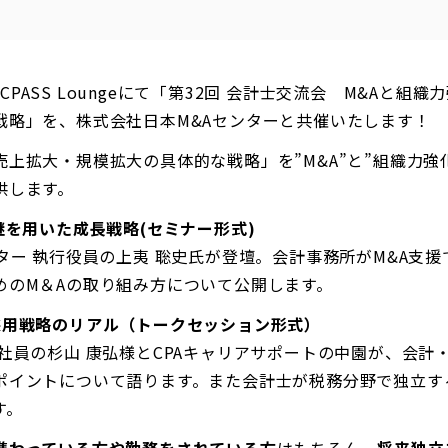
)、CPASS Loungeにて「第32回 会計士交流会 M&Aと
戦略」を、株式会社日本M&Aセンターと共催いたします！
上拡大・規模拡大の具体的な戦略」を”M&A”と”組織力強
供します。
継を用いた成長戦略(セミナー形式)
ター 執行役員の上夷 聡史氏が登壇。会計事務所がM&A支
めのM＆Aの取り組み方について公開します。
採用戦略のリアル（トークセッション形式）
社員の杉山 康弘様とCPAキャリアサポートの中園が、会計
ポイントについて語ります。また会計士が税務分野で独立す
す。