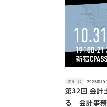
2025年10
定員：50
第32回 会
る 会計事務