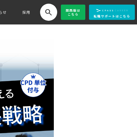
search
関西版
は
らせ
採用
こちら
転職サポートはこちら