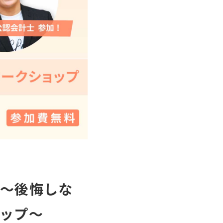
 ～後悔しな
ョップ～