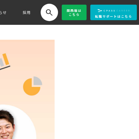
search
関西版
は
らせ
採用
こちら
転職サポートはこちら