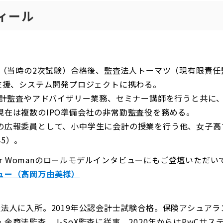
ィール
試験（当時の2次試験）合格後、監査法人トーマツ（現有限責
備支援、システム開発プロジェクトに携わる。
会計監査やアドバイザリー業務、セミナー講師を行うと共に、
現在は複数のIPO準備会社の非常勤監査役を務める。
の広報委員として、小中学生に会計の授業を行う他、女子高
5）。
for Womanのロールモデルインタビューにもご登壇いただ
ュー（髙岡万由美様）
an監査法人に入所。2019年公認会計士試験合格。保険アシュ
金商法監査、J-SoX監査に従事。2020年からはPwCサ