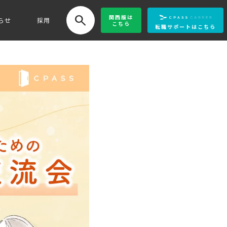
search
関西版
は
らせ
採用
こちら
転職サポートはこちら