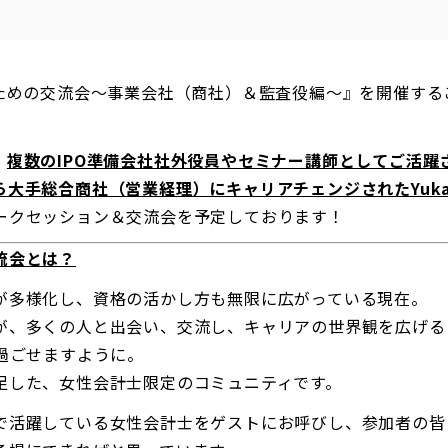
のための交流会〜事業会社（商社）＆監査役編〜』を開催する
。
、
複数のIPO準備会社社外役員やセミナー講師としてご活躍
ら大手総合商社（営業経理）にキャリアチェンジされたYuk
ークセッション＆交流会を予定しております！
流会とは？
が多様化し、資格の活かし方も無限に広がっている現在。
が、多くの人と出会い、交流し、キャリアの世界観を広げる
過ごせますように。
足した、女性会計士限定のコミュニティです。
で活躍している女性会計士をゲストにお呼びし、参加者の皆