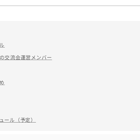
ル
の交流会運営メンバー
め
ュール（予定）