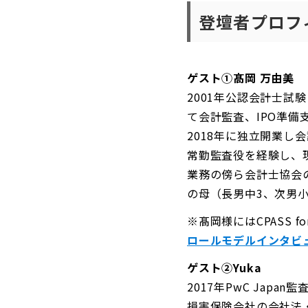
登壇者プロフ
ゲスト①髙岡 万由美
2001年公認会計士
て会計監査、IPO準
2018年に独立開業し
常勤監査役を経験し、
業務の傍ら会計士協会
の母（長男中3、次男小
※髙岡様にはCPASS 
ロールモデルインタビ
ゲスト②Yuka
2017年PwC Jap
損害保険会社の会社法・