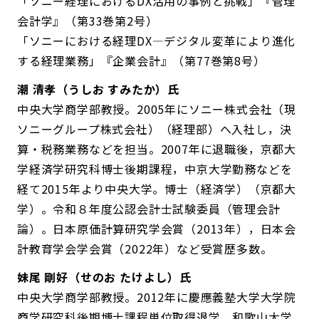
「ソニー経理におけるDX活用の事例と挑戦」『管理
会計学』（第33巻第2号）
「ソニーにおける経理DX―デジタル変革により進化
する経理業務」『企業会計』（第77巻第8号）
潮 清孝（うしお すみたか）氏
中央大学商学部教授。2005年にソニー株式会社（現
ソニーグループ株式会社）（経理部）へ入社し，決
算・税務業務などを担当。2007年に退職後，京都大
学経済学研究科博士後期課程，中京大学勤務などを
経て2015年より中央大学。博士（経済学）（京都大
学）。令和８年度公認会計士試験委員（管理会計
論）。日本原価計算研究学会賞（2013年），日本会
計教育学会学会賞（2022年）など受賞歴多数。
妹尾 剛好（せのお たけよし）氏
中央大学商学部教授。2012年に慶應義塾大学大学院
商学研究科後期博士課程単位取得退学。和歌山大学