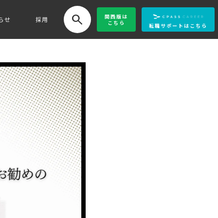
search
関西版
は
らせ
採用
こちら
転職サポートはこちら