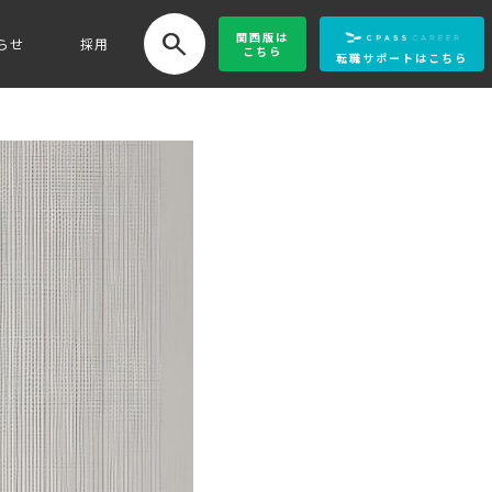
search
関西版
は
らせ
採用
こちら
転職サポートはこちら