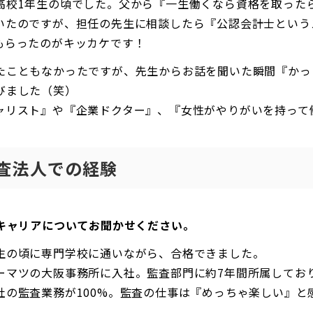
高校1年生の頃でした。父から『一生働くなら資格を取った
いたのですが、担任の先生に相談したら『公認会計士という
もらったのがキッカケです！
たこともなかったですが、
先生からお話を聞いた瞬間『かっ
びました（笑）
ャリスト』や『企業ドクター』、『女性がやりがいを持って
査法人での経験
のキャリアについてお聞かせください。
生の頃に専門学校に通いながら、合格できました。
ーマツの大阪事務所に入社。監査部門に約7年間所属してお
社の監査業務が100%。監査の仕事は『めっちゃ楽しい』と