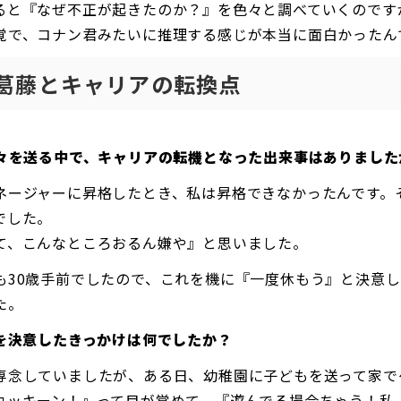
ると『なぜ不正が起きたのか？』を色々と調べていくのです
覚で、コナン君みたいに推理する感じが本当に面白かったん
葛藤とキャリアの転換点
々を送る中で、キャリアの転機となった出来事はありました
ネージャーに昇格したとき、私は昇格できなかったんです。
でした。
て、こんなところおるん嫌や』と思いました。
も30歳手前でしたので、これを機に『一度休もう』と決意し
た。
を決意したきっかけは何でしたか？
専念していましたが、ある日、幼稚園に子どもを送って家で
カッキーン！』って目が覚めて、『遊んでる場合ちゃう！私