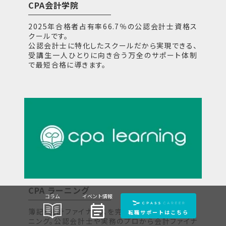
CPA会計学院
2025年合格者占有率66.7％の公認会計士資格ス
クールです。
公認会計士に特化したスクールだから実現できる、
受講生一人ひとりに向き合う万全のサポート体制
で最短合格に導きます。
CPA ラーニング
コラム
イベント情報
event_note
簿記・会計ファイナンスを完全無料で学べるeラー
転職サポートはこちら
ニング。公認会計士や実務のプロから会計ファイナ