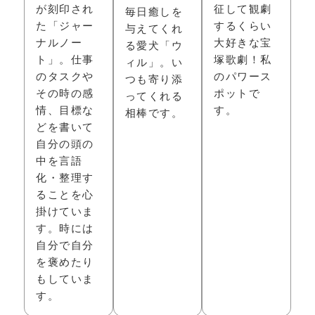
が刻印され
征して観劇
毎日癒しを
た「ジャー
するくらい
与えてくれ
ナルノー
大好きな宝
る愛犬「ウ
ト」。仕事
塚歌劇！私
ィル」。い
のタスクや
のパワース
つも寄り添
その時の感
ポットで
ってくれる
情、目標な
す。
相棒です。
どを書いて
自分の頭の
中を言語
化・整理す
ることを心
掛けていま
す。時には
自分で自分
を褒めたり
もしていま
す。