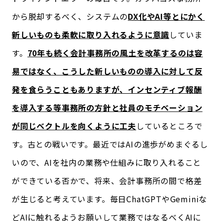
から脱却するべく、システムの
DX化やAI等とにかく
新しいものも柔軟に取り入れるように意識
していま
す。
70年も続く会計事務所の風土を改革するのは容
易ではなく、こうした新しいものの導入に対して反
発を食らうこともありますが、インセンティブ報酬
を導入する等事務所の方針と社員のモチベーション
が同じベクトルを向くように工夫
しているところで
す。古との戦いです。最近ではAIの進歩がめまぐるし
いので、AIを社内の業務や仕組みに取り入れること
ができている否かで、将来、会計事務所の間で格差
が生じると考えています。毎日ChatGPTやGeminiな
どAIに触れるようお願いして業務ではなるべくAIに