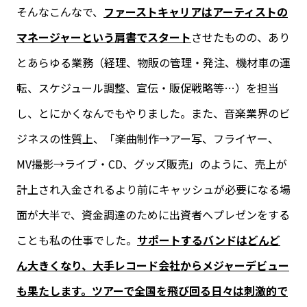
そんなこんなで、
ファーストキャリアはアーティスト
の
マネージャーという肩書でスタート
させたものの、あり
とあらゆる業務（経理、物販の管理・発注、機材車の運
転、スケジュール調整、宣伝・販促戦略等…）を担当
し、とにかくなんでもやりました。また、音楽業界のビ
ジネスの性質上、「楽曲制作→アー写、フライヤー、
MV撮影→ライブ・CD、グッズ販売」のように、売上が
計上され入金されるより前にキャッシュが必要になる場
面が大半で、資金調達のために出資者へプレゼンをする
ことも私の仕事でした。
サポートするバンドはどんど
ん大きくなり、大手レコード会社からメジャーデビュー
も果た
しま
す。ツアーで全国を飛び回る日々は刺激的で